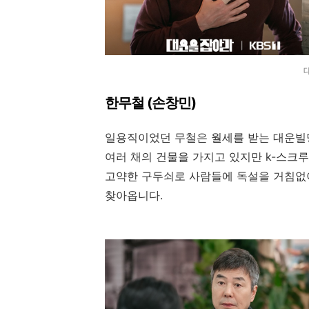
한무철 (손창민)
일용직이었던 무철은 월세를 받는 대운빌
여러 채의 건물을 가지고 있지만 k-스크
고약한 구두쇠로 사람들에 독설을 거침없이
찾아옵니다.