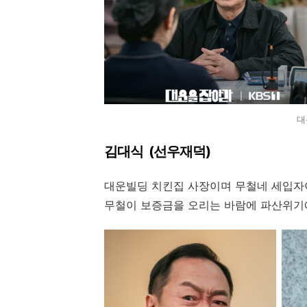
대
김대식 (선우재덕)
대운빌딩 치킨집 사장이며 무철네 세입자
무철이 보증금을 오리는 바람에 파산위기