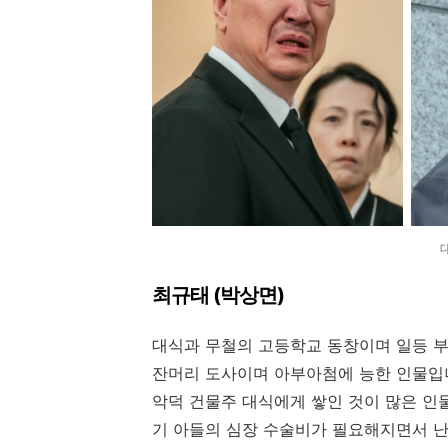
최규태 (박상면)
대식과 무철의 고등학교 동창이며 일등 
잔머리 도사이며 아부아첨에 능한 인물입
악덕 건물주 대식에게 쌓인 것이 많은 인
기 아들의 심장 수술비가 필요해지면서 난