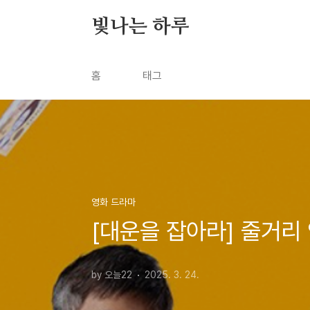
본문 바로가기
빛나는 하루
홈
태그
영화 드라마
[대운을 잡아라] 줄거리
by 오늘22
2025. 3. 24.