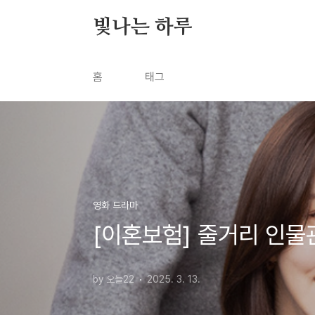
본문 바로가기
빛나는 하루
홈
태그
영화 드라마
[이혼보험] 줄거리 인
by 오늘22
2025. 3. 13.