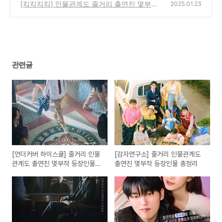
부작 등장인물 총정리
[킥킥킥킥] 인물관계도 줄거리 출연진 몇부작
(0)
2025.01.23
등장인물 총정리
(0)
관련글
[언더커버 하이스쿨] 줄거리 인물
[감자연구소] 줄거리 인물관계도
관계도 출연진 몇부작 등장인물
출연진 몇부작 등장인물 총정리
총정리