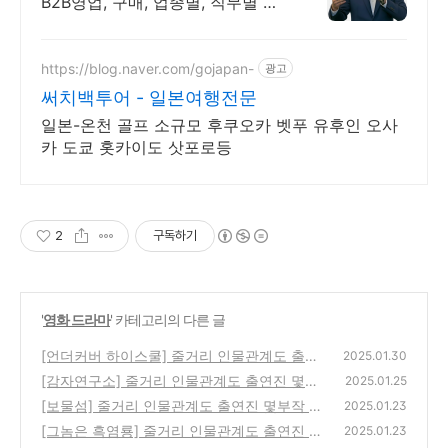
B2B영업, 구매, 업종별, 직무별 맞
춤형 협상교육
https://blog.naver.com/gojapan-
광고
써치백투어 - 일본여행전문
일본-온천 골프 소규모 후쿠오카 벳푸 유후인 오사
카 도쿄 홋카이도 삿포로등
2
구독하기
'
영화 드라마
' 카테고리의 다른 글
[언더커버 하이스쿨] 줄거리 인물관계도 출연
2025.01.30
진 몇부작 등장인물 총정리
[감자연구소] 줄거리 인물관계도 출연진 몇부
(0)
2025.01.25
작 등장인물 총정리
[보물섬] 줄거리 인물관계도 출연진 몇부작 등
(0)
2025.01.23
장인물 총정리
[그놈은 흑염룡] 줄거리 인물관계도 출연진 몇
(0)
2025.01.23