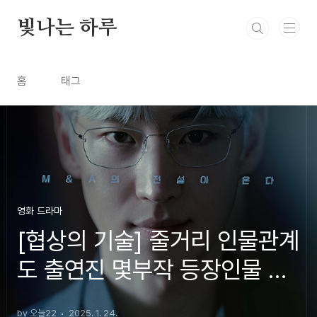
본문 바로가기
빛나는 하루
홈
태그
영화 드라마
[협상의 기술] 줄거리 인물관계
도 출연진 몇부작 등장인물 총
정리
by 오늘22
2025. 1. 24.