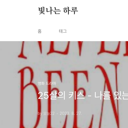
본문 바로가기
빛나는 하루
홈
태그
영화 드라마
25살의 키스 - 나를 
by 오늘22
2023. 8. 27.