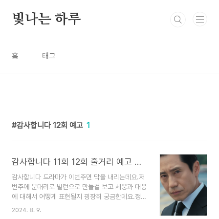
본문 바로가기
빛나는 하루
홈
태그
감사합니다 12회 예고
1
감사합니다 11회 12회 줄거리 예고 인물관계도
감사합니다 드라마가 이번주면 막을 내리는데요.저
번주에 문대리로 빌런으로 만들걸 보고 세웅과 대웅
에 대해서 어떻게 표현될지 굉장히 궁금한데요.정말
누가 비자금을 가지고 있는 걸까요?세웅의 의심스
2024. 8. 9.
러운 통화가 저번주에 있었고 대웅의 사람 감옥에