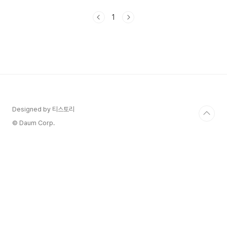
있는 서전무를 차일이 만나러 갔었는데요.마지막 회
로 갈수록 더욱더 궁금하게 만드는 것 같습니다.감
1
사합니다 11회 줄거리, 감사합니다 12회 줄거리 감
사합니다 기본정보, 인물관계도에 정리해 보겠습니
다. 1. 감사합니다 12회 줄거리감사합니다 12회에서
생사를 넘나들던 차일은 결국 JU건설에 숨어있던,
가장 위험한 쥐새끼의 정체를 알게 됩니다겨우 건강
을 회복한 차일은 장례식장에게 오게 되고 화장을
막아야 된다고 주장합니다.대웅에게 안 그러면 타살
증거가 사라지게 된다고 말..
Designed by 티스토리
© Daum Corp.