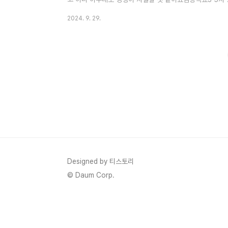
니다. 1. 김창옥쇼3 5차 방청신청하기1) 김창옥쇼3 5차
2024. 9. 29.
습니다.- 김창옥쇼3 5차 신청기간 : 2024년 9월 26일 목
첨발표 : 2024년 10월 15일 화요일- 김창옥쇼3 5차 녹화
쇼 3 8차 방청신청하기 [김창옥쇼3]신청 일정과 방청 방법 
Designed by 티스토리
© Daum Corp.