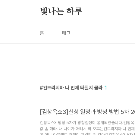
본문 바로가기
빛나는 하루
홈
태그
건드리지마 나 언제 터질지 몰라
1
[김창옥쇼3]신청 일정과 방청 방법 5차 2
김창옥쇼3 방청 5차가 방청일정이 공개되었습니다.김창옥
값 좀 해라! 내 나이가 어때서 와 오후는건드리지마 나 언
고 아니 아무래도 경쟁이 치열할 것 같아요김창옥쇼3 5차