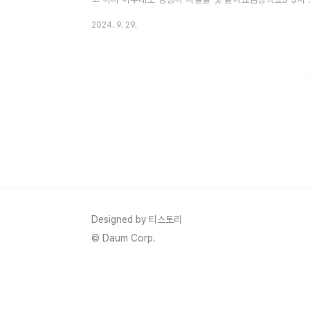
니다. 1. 김창옥쇼3 5차 방청신청하기1) 김창옥쇼3 5차
2024. 9. 29.
습니다.- 김창옥쇼3 5차 신청기간 : 2024년 9월 26일 목
첨발표 : 2024년 10월 15일 화요일- 김창옥쇼3 5차 녹화
쇼 3 8차 방청신청하기 [김창옥쇼3]신청 일정과 방청 방법 
Designed by 티스토리
© Daum Corp.