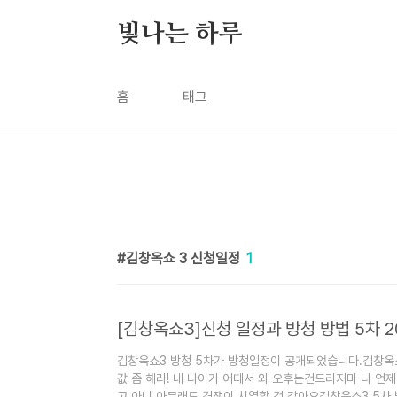
본문 바로가기
빛나는 하루
홈
태그
김창옥쇼 3 신청일정
1
[김창옥쇼3]신청 일정과 방청 방법 5차 2
김창옥쇼3 방청 5차가 방청일정이 공개되었습니다.김창옥
값 좀 해라! 내 나이가 어때서 와 오후는건드리지마 나 언
고 아니 아무래도 경쟁이 치열할 것 같아요김창옥쇼3 5차