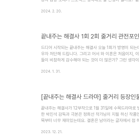
정리해 봅니다. [끝내주는 해결사 드라마] 줄거리 등장인
2024. 2. 20.
가 12부작으로 1월 31일에 수목드라마로 방영합니다. 학교
극본은 정희선 작가님이 지필 하신 작품인데요. 악질 배우
blog.steadyprayer.com 1. 끝내주는 해결사 9회 
죽음과 율성과 연관..
드디어 시작되는 끝내주는 해결사 오늘 1회가 방영이 되는
우자 처단해 드립니다. 그리고 어서 와 이혼은 처음이지, 
들이 비참하게 감수해야 되는 것이 더 많은가? 그런 생각
잖아요. 헤어질 때 서로가 상식을 지켜야 하는데 악은 악질
2024. 1. 31.
무 잘못도 없는 것처럼 그래서 이런 드라마도 나오게 되는 
해결사 1회 2회 줄거리와 관전포인트에 대해서 알아보겠습
도 많은 재방송 시간표도 준비해 보았습니다. 끝내주는 해결
첫 사건 ..
[끝내주는 해결사 드라마] 줄거리 등장인
끝내주는 해결사가 12부작으로 1월 31일에 수목드라마로 방
한 박진석 감독과 극본은 정희선 작가님이 지필 하신 작품인
목부터 너무 재미있는데요. 결혼은 남이라는 글자에서 점 하
참 쉽지가 않은 것 같아요. 나만 잘한다 해서 또 상대방만
2023. 12. 21.
를 이해하기 위해 많은 노력을 해야 되는데요. 그러나 절대
처단해 주는 전개일 것 같은데요. 끝내주는 해결사 줄거리