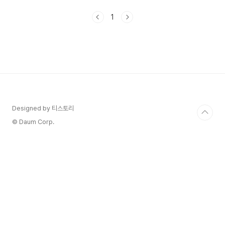
이 다른 그녀 14회 줄거리, 기본정보, 인물관계도에
대해 정리해 보겠습니다. 1. 낮과 밤이 다른 그녀 14
1
회 줄거리 낮과 밤이 다른 그녀 14회에서 투서를 보
낸 범인을 찾아간 임순(미진)은 시니어 인턴 중에 신
분을 속이고 들어온 사람이 나옥희임을 알게 됩니
다. 수사관 병덕에게 신원 조회를 부탁하지만 주말
이 끼어 있었습니다.병덕은 임순의 말대로 나옥희에
대해 신원 조회를 하게 됩니다.나옥희가 공은심이고
진짜 나옥희 인턴을 살해하고 나옥희 연기를 하면서
계검사, ..
Designed by 티스토리
© Daum Corp.