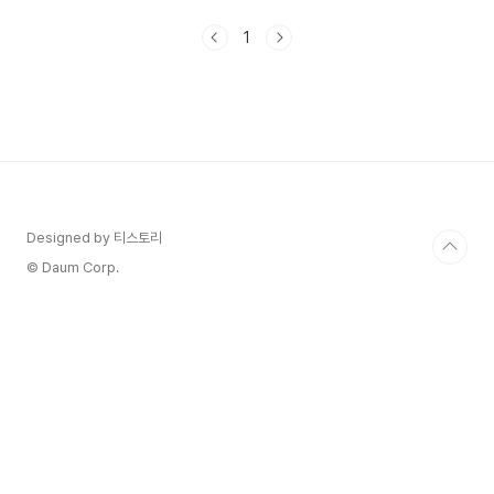
혁의 인생은 누가 가져갈지? 또 유라의 최후가 기대
가 되는데요 사이다와 고구마 사이를 오갔다고 내
1
남편과 결혼해 줘 16회 최종화 줄거리 정리해 보겠
습니다. 내 남편과 결혼해 줘 후작 웨딩 임파서블
[웨딩 임파서블 드라마] 원작 줄거리 출연진 인물관
계도 몇부작 등장인물 OTT 소설이 원작인 웨딩 임
파서블 티저와 포스터가 공개되었습니다. 내 남편과
결혼해 줘 후작으로 진행되는 작품으로 사전제작 작
품으로 알고 있어요. 월화의 비극을 끊고 성공적으
로 안착한 내 blog...
Designed by 티스토리
© Daum Corp.