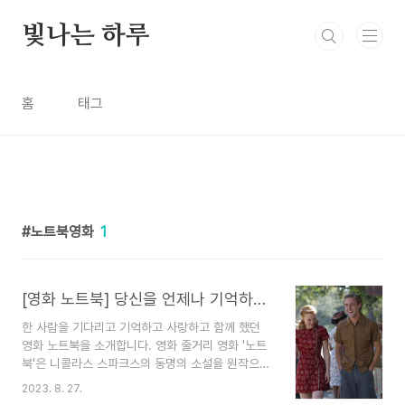
본문 바로가기
빛나는 하루
홈
태그
노트북영화
1
[영화 노트북] 당신을 언제나 기억하고 사랑해
한 사람을 기다리고 기억하고 사랑하고 함께 했던
영화 노트북을 소개합니다. 영화 줄거리 영화 '노트
북'은 니콜라스 스파크스의 동명의 소설을 원작으로
한 멜로드라마 영화입니다. 이 작품은 1940년대를
2023. 8. 27.
배경으로 하며, 주인공 앨리(레이철 맥아담스)와 노