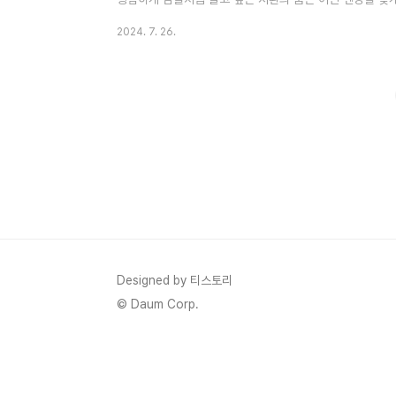
줄거리, 놀아주는 여자 16회 줄거리 기본정보 인물관계도에
2024. 7. 26.
자 16회 (최종화) 줄거리놀아주는 여자 16회 지환은 병원
두 지환을 걱정하는 마음으로 중환자실 앞에서 기다리게 됩
못합니다. 깊은 잠에 빠진 진환에게 은하는 괜찮아 내가 
어나지 못..
Designed by 티스토리
© Daum Corp.