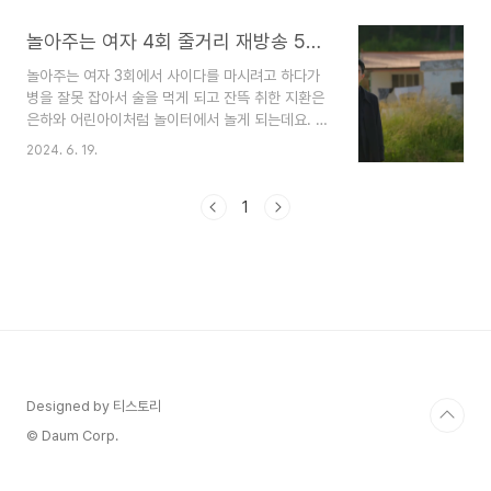
에 줄거리 정리해 보겠습니다. 1. 놀아주는 여자 5
회 줄거리 1) 좋아해요지환과 마주친 은하는 지환이
놀아주는 여자 4회 줄거리 재방송 5회 예고 괜찮으시다면 ...
속상할까 봐 위로해 주는데요.은하 얼굴에 붙은 벌
놀아주는 여자 3회에서 사이다를 마시려고 하다가
레를 때 주는 지환얼굴에 붙은 벌레 떼주다 심쿵하
병을 잘못 잡아서 술을 먹게 되고 잔뜩 취한 지환은
는 은하 아고~ 은하의 심장이 뛰네요놀아주는 여자
은하와 어린아이처럼 놀이터에서 놀게 되는데요. 은
5회에서 지환은 은하에게 이 집 앞에 찾아온 특별한
하의 시련은 좀 이제 좀 끝나려나 했는데 아무래도
이유에 대해서 물어봅니다.은하에게 추억이 많았던
2024. 6. 19.
더 큰일이 벌어지는 것 같습니다.놀아주는 여자 4회
곳이라고 말합니다. 은하가 아는 사람 중에 가장 좋
줄거리 정리해 보겠습니다. 1. 놀아주는 여자 4회
은 사람 현우오빠와 추억이 있던 곳이죠.은하는 그
줄거리 1) 괜찮으시다면... 놀아주는 여자 4회에서
1
뒤로 부모님 이혼하면..
직원은 어린 동생을 위해서 회사에서 일하고 싶다고
지환에게 말했습니다.지환은 그래서 더욱더 직원이
돌아오도록 열심히 찾기 시작했던 것이었죠어린 동
생은 연에 소원을 쓰는데요 오빠가 빨리 오게 해 주
세요라고 글을 씁니다.놀아주는 여자 4회에 엔딩에
서 지환이 직원의 집으로 온 사실을 알고 현우는 달
려갑니다.그곳에서 지환, 은하, 현우는 만나는데요.
현우는 한번 ..
Designed by 티스토리
© Daum Corp.