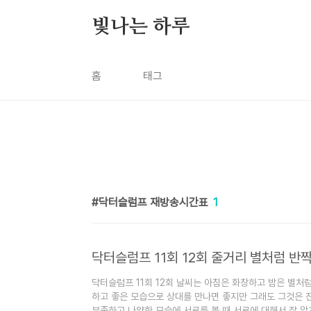
본문 바로가기
빛나는 하루
홈
태그
닥터슬럼프 재방송시간표
1
닥터슬럼프 11회 12회 줄거리 별처럼 반
닥터슬럼프 11회 12회 날씨는 아침은 화창하고 밤은 별처
하고 좋은 모습으로 상대를 만나면 좋지만 그래도 그것은 
부족하고 나약한 모습에 서로를 볼 때 서로에 대해서 잘 알