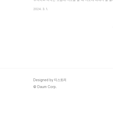
보하면서 서로가 성장하는 닥터슬럼프 11회 12회 줄거리 
2024. 3. 1.
정리해 봅니다. 1. 닥터슬럼프 13회 예고 - 자신때문에 
것이 자신때문이라고 괴로워하는 정우 하늘이 의식이 돌아
지지말자 정우야!!! 2. 닥터슬럼프 12회 줄거리 1) 정우
하..
Designed by 티스토리
© Daum Corp.