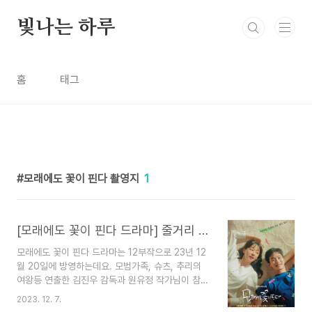
본문 바로가기
빛나는 하루
홈
태그
모래에도 꽃이 핀다 촬영지
1
[모래에도 꽃이 핀다 드라마] 줄거리 등장인물 씨름드라마
모래에도 꽃이 핀다 드라마는 12부작으로 23년 12
월 20일에 방영하는데요. 모범가족, 슈츠, 추리의
여왕등 연출한 김진우 감독과 원유정 작가님이 참여
한 드라마인데요. 씨름을 소재로 한 최초의 청춘 성
2023. 12. 7.
장 로맨스입니다. 드라마 모래에도 꽃이 핀다의 줄