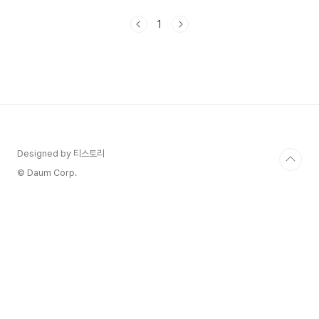
거리와 등장인물에 대해서 알아보겠습니다. 모래에
도 꽃이 핀다 범인은 누구인가? 두식이 찾은 진실
1
은? 9화 10화 줄거리 OST 모래에도 꽃이 핀다가
이제 총 4회를 남았는데 이번주는 기다리고 기다렸
던 두식(오유경)이 찾은 진실을 알게 되는데요. 20
년 전 두식이 떠날 수밖에 없었던 이유가 일부 공개
되었지만 왜 아버 blog.steadyprayer.com 1. 모
래에도 꽃이 핀다 줄거리 와 다시보기 1) 모래에도
꽃이 핀다 줄거리는 씨름계 전설의 김태백의 막..
Designed by 티스토리
© Daum Corp.