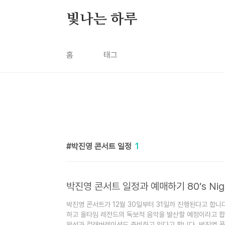
본문 바로가기
빛나는 하루
홈
태그
박진영 콘서트 일정
1
박진영 콘서트 일정과 예매하기 80’s Nig
박진영 콘서트가 12월 30일부터 31일까 진행된다고 합니다.
하고 올타임 레전드의 독보적 음악을 발산할 예정이라고 합
완선과 컬래버레이션도 준비하고 있다고 합니다. 박진영 