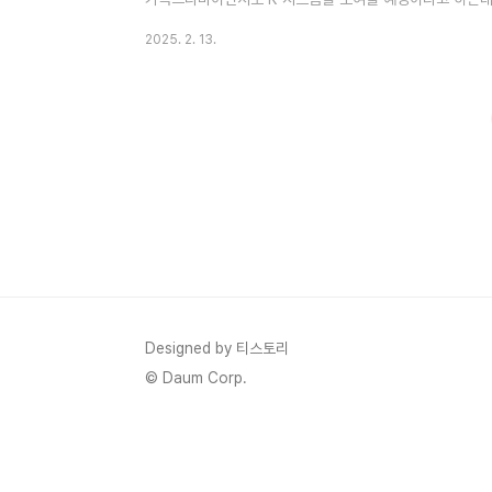
몇 부작 기본정보 인물관계도에 대해서 정리해 보겠습니다. 
2025. 2. 13.
마 장르는 가족 시트콤드라마입니다.빌런의 나라 드라마 방송
빌런의 나라 드라마 방송시간은 수요일, 목요일 오후 9시 
24부작입니다빌런의 나라 드라마 채널은 KBS2입니다.빌런
실, 신데렐라 ..
Designed by 티스토리
© Daum Corp.