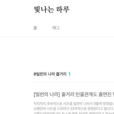
본문 바로가기
빛나는 하루
홈
태그
빌런의 나라 줄거리
1
[빌런의 나라] 줄거리 인물관계도 출연진
킥킥킥킥 후속작으로 시트콤 빌런의 나라가 3월에 방영됩
오랜만에 시트콤 드라마가 32부작으로 방영한다고 합니다
가족드라마이면서도 K-시트콤을 보여줄 예정이라고 하는데