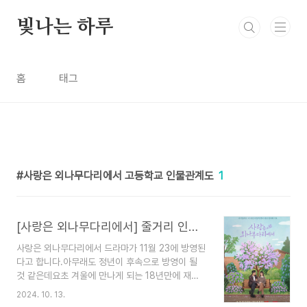
본문 바로가기
빛나는 하루
홈
태그
사랑은 외나무다리에서 고등학교 인물관계도
1
[사랑은 외나무다리에서] 줄거리 인물관계도 출연진 몇부작 등장인물
사랑은 외나무다리에서 드라마가 11월 23에 방영된
다고 합니다.아무래도 정년이 후속으로 방영이 될
것 같은데요초 겨울에 만나게 되는 18년만에 재회
로맨스 드라마인데요같은 이름을 가진 주지훈과 정
2024. 10. 13.
유미는 어떤 로맨스를 보여줄지 기대됩니다.사랑은