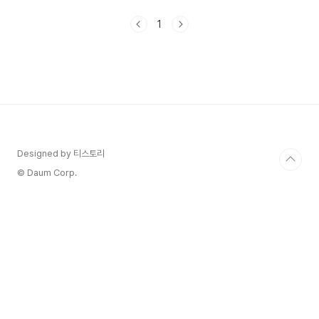
외나무다리에서 줄거리 출연진 등장인물 몇 부작 기
본정보 인물관계도에 대해서 정리해 보겠습니다. 1.
1
사랑은 외나무다리에서 정보 사랑은 외나무다리에
서 드라마 장르는 로맨틱 코미디 드라마입니다.사랑
은 외나무다리에서 드라마 방송은 2024년 11월
23일 ~ 2024년 12월 29일에 방영예정입니다.사
랑은 외나무다리에서 드라마 방송시간은 토요일, 일
요일 오후 9시 20분입니다.사랑은 외나무다리에서
드라마 방송 횟수는 12부작입니다사랑은 외나무다
리에서 드라마 채널은 TV..
Designed by 티스토리
© Daum Corp.