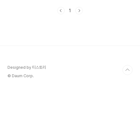
알아보겠습니다. 1. 수제 돈가스 수제 돈가스에 정
성스럽게 준비하시더라고요. 돈가스가 6000원인
1
것보다 더 충격적인 것은 반찬 16가지인데요.떡볶
이도 너무 맛있나 봐요 아이들 잘 먹더라고요 돈가
스 파는 곳에 김치랑 수프는 봤지만이렇게 다양한
구성은 저도 처음 보네요.떡볶이랑 순대도 있네요
맛있을 것 같아요 왜 이렇게 반찬을 음식이 많냐고
물어보니 사장님 멀리서 손님들이 많이 오시는데좋
은 음식 한 가지라도 더 대접하고 싶어서라고 말씀
하시더라고요. - 나영왕돈까..
Designed by 티스토리
© Daum Corp.