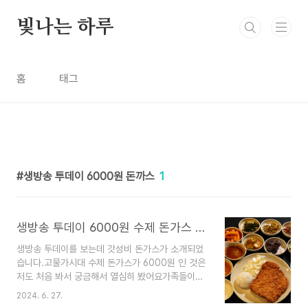
본문 바로가기
빛나는 하루
홈
태그
생방송 투데이 6000원 돈까스
1
생방송 투데이 6000원 수제 돈가스 어디? 식당위치
생방송 투데이를 보는데 갓성비 돈가스가 소개되었
습니다.고물가시대 수제 돈가스가 6000원 인 것은
저도 처음 봐서 궁금해서 열심히 봤어요가족들이랑
함께 손잡고 먹던 돈가스가 생각이 나더라고요.수제
2024. 6. 27.
돈가스 초저가 도전한다는데 자세한 정보에 대해서