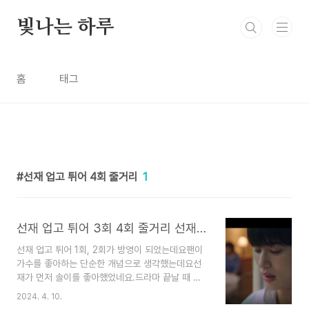
본문 바로가기
빛나는 하루
홈
태그
선재 업고 튀어 4회 줄거리
1
선재 업고 튀어 3회 4회 줄거리 선재 지키기 솔에게 사랑 고백하기
선재 업고 튀어 1회, 2회가 방영이 되었는데요팬이
가수를 좋아하는 단순한 개념으로 생각했는데요선
재가 먼저 솔이를 좋아했었네요.드라마 끝날 때 선
재 입장에서 스토리가 나오니까 전개가 더 재미있고
2024. 4. 10.
풍성한 느낌이 들었어요그리고 솔이에 첫 덕질대상