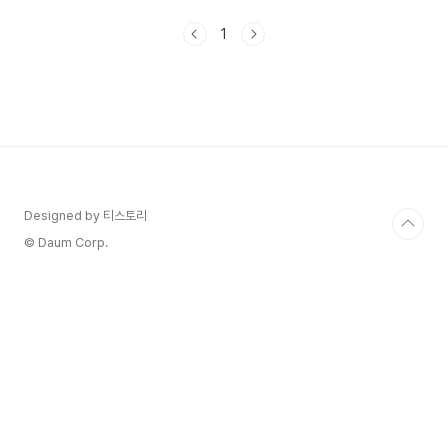
유퀴즈 염정아 253화 스토리 정리해 보겠습니다.
1. 유퀴즈 염정아 염정아라는 배우을 알면 알수록
1
너무 열정만렙 긍정아줌마라는 생각이 들어요우리
가정에 피해가 가지 않게 최선을 다해서 엄마, 아내
로서 하고 일은 내가 어떻게 나와서 하는 일인데 즐
겁게 하고 그리고 최선으로 내 할 일을 했을 때 그
뒤의 평가는 내 몫이 아니니까?결과를 받아들이고
인정하고 단순한 것 같지만 또 그 속에서 인생에 최
선을 다하는 모습이 너무 보기 좋네요 염정아는 정
말 솔직한 것 ..
Designed by 티스토리
© Daum Corp.