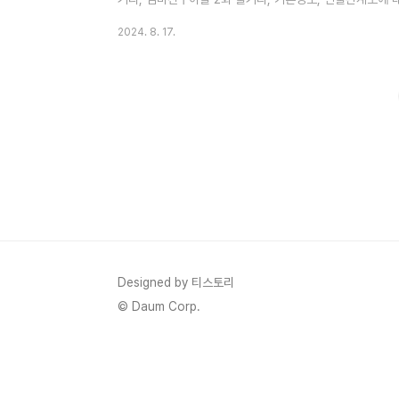
회 줄거리 승효를 키운 것은 8할이 저라고 생각하면 된
2024. 8. 17.
얘 말 전부 다 믿지 마라고 말합니다. 전부다 거짓말이라고
이였다고 말합니다. 엄마친구아들 2회에서 파혼에 일까지 
속상해합니다.행복한 백수가 되겠다고 선언하는데요 승효는
경 쓰이기 시작합니다.승..
Designed by 티스토리
© Daum Corp.