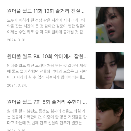
누구보다 위대함으로 이겨내고 복수를 시작할 것 같
아요. 13회 줄거리와 관점포인트 정리해 봅니다. 남
원더풀 월드 11회 12회 줄거리 진실을 향해 한마음으로
은 13회, 14회에는 김준의 본모습이 세밀하게 그려
모두가 폐허가 된 전쟁 같은 시간이 지나고 최고의
질 것 같아요 1. 원더풀 월드 14회 예고 보기 1) 원
악을 잡는 시간이 온 것 같아요 김준이 행한 일들이
더풀 월드 14회 선예고 보기 2) 원더풀 월드 14회
이제는 수면 위로 좀 더 디테일하게 공개될 것 같아
예고 보기 2. 원더풀 월드 14회 줄거리 1) 아픔이 없
요 왜 수현의 아들이 다쳐야 했는지 왜 선율의 어머
는 세상 속으로 6년 뒤 은수현은 작가의 삶을 살아
2024. 3. 31.
니가 교통사고를 당해야 했는지 용서받지 못한 유라
가고 선율은 의사가 되기 위해 실습생이 되죠 사랑
와 수호는 과연 어떤 모습으로 변화할지 궁금하네요
의 보육원에 아이들을 틈틈이 돌보죠 수현의 엄..
원더풀 월드 11회 줄거리와 관점포인트 정리해 봅니
원더풀 월드 9회 10회 악마에게 잡힌 가해자 그리고 믿었던 사람들의 배신
다. 1. 원더풀 월드 12회 예고 보기 1) 원더풀 월드
원더풀 월드 이런 드라마 처음 보는 것 같아요 세상
12회 선예고 보기 2) 원더풀 월드 12회 예고 보기
에 둘도 없이 착했던 선율의 악마의 모습은 그 사람
2. 원더풀 월드 12회 줄거리 1) 다시 무너지는 수현
이 그 자리에 설 수 없게 처절하게 밟아버리는데요.
김준이 수현의 아이를 쳤고 수현의 아이는 살아있었
그래서 더 수현을 세밀하게 알아보고 조사했던 것
죠 수현의 아이를 죽인놈은 김준대표였죠 정치적 생
2024. 3. 24.
같아요 아름다운 악마라고 말하는데 저는 보다가 선
명때문이었죠 김준과 선율 아버지의 약속 있죠 살아
율이 너무 불쌍하고 수현의 안쓰러워요 잘못한 사람
있는 수현의 아들을 죽였던 것이었죠 선율이를 ..
은 따로 있는데 아이를 잃은 엄마 아빠를 잃은 아들
원더풀 월드 7회 8회 줄거리 수현이 알게 되는 진실 그리고 선율의 계획
의 신경전이라 더 마음이 아픈 것 같아요. 복수라는
원더풀 월드 남편도 동생도 심지어 선율도 의심 가
어리석은 행동은 이제는 그만했으면 해요. 원더풀
는 인물이 가득한데요. 이중에 한 명은 거짓말을 한
월드 9회 10회 줄거리와 관전 포인트 정리해 봅니
다고 하는데 첫 번째 단추 선율의 단추가 열렸는데
다. 1. 원더풀 월드 11회 예고 보기 1) 원더풀 월드
요. 선율이 화재사건의 주인공이 아니고 영익의 아
11회 예고 보기 2. 원더풀 월드 10회 줄거리 1) 엄마
2024. 3. 18.