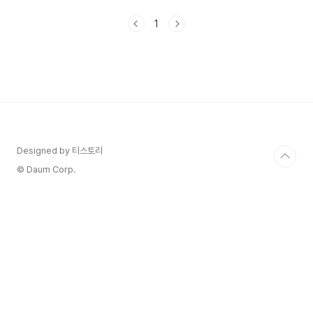
율이 너무 불쌍하고 수현의 안쓰러워요 잘못한 사람
은 따로 있는데 아이를 잃은 엄마 아빠를 잃은 아들
1
의 신경전이라 더 마음이 아픈 것 같아요. 복수라는
어리석은 행동은 이제는 그만했으면 해요. 원더풀
월드 9회 10회 줄거리와 관전 포인트 정리해 봅니
다. 1. 원더풀 월드 11회 예고 보기 1) 원더풀 월드
11회 예고 보기 2. 원더풀 월드 10회 줄거리 1) 엄마
와 이별 선율어머니는 누군가를 미워하는 것은 자신
에게 상처가 된다는 것을 알고 있었죠 복수를 하지..
Designed by 티스토리
© Daum Corp.