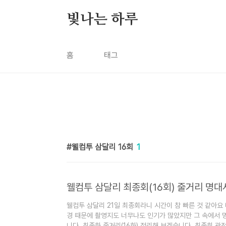
본문 바로가기
빛나는 하루
홈
태그
웰컴투 삼달리 16회
1
웰컴투 삼달리 최종회(16회) 줄거리 명대
웰컴투 삼달리 21일 최종회라니 시간이 참 빠른 것 같아요
경 때문에 촬영지도 너무나도 인기가 많았지만 그 속에서 
니다. 최종화 줄거리(16화) 정리해 보겠습니다. 최종회 