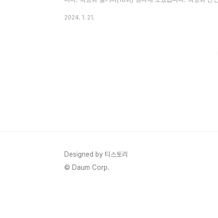
웰컴투 삼달리 후작 닥터슬럼프 [닥터슬럼프 드라마] 줄
2024. 1. 21.
상속자들 이후로 10년 만에 박신혜와 박형식의 만남으로 
작으로 역도요정 김복주, 그 남자의 기억법을 통해 섬세한
blog.steadyprayer.com [웰컴투 삼달리 드라마]
를 배경을 웰컴투 삼달리 ..
Designed by 티스토리
© Daum Corp.