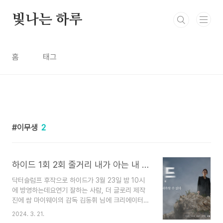
본문 바로가기
빛나는 하루
홈
태그
이무생
2
하이드 1회 2회 줄거리 내가 아는 내 남편이 맞아?
닥터슬럼프 후작으로 하이드가 3월 23일 밤 10시
에 방영하는데요연기 잘하는 사람, 더 글로리 제작
진에 쌈 마이웨이의 감독 김동휘 님에 크리에이터는
너를 닮은 사람의 유보라 작가가 참여한다고 합니
2024. 3. 21.
다. 왠지 이 드라마 좀 내용이 좀 복잡할 것 같아