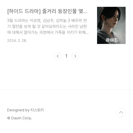
요.12부작으로 스피드 있는 전개로 예상되는데요 출
연진 이보영이 드라마 대본을 재미있게 받다고 해
[하이드 드라마] 줄거리 등장인물 몇부작 인물관계도
요.지금 이 드라마 여자 주인공만 믿을 만하고 너머
3월 드라마는 이보영, 김남주, 김하늘 3 배우의 연
지 인물들 의심스러운데요1회 줄거리 관점포인트
기 열전을 보게 될 것 같아요하이드는 사라진 남편
정리해 보겠습니다.믿고 보는 이보영와 이무생로랑
에 대해서 알아가는 과정에서 가족을 지키기 위해
의 이무생 님의 또 연기변신 기대해 봅니다. 1. 하이
고군분투하는 여자 변호사 이야기인 것 같언제든지
드 2회 줄거리1) 남편을 믿고 진실을 찾기로 결심한
2024. 2. 28.
자신의 옆에 있어주겠다던 남편이 갑자기 사라졌고
칼잡이 울버린 문영 남편은 자살 할 사람이 아닙니
그녀는 남편에 대해서 조사하면서 몰랐던 사실들을
다.남편을 믿도 진실을 파해치지만 아무래도 파면
하나둘씩 알게 되는 것 같아요 하이드 줄거리와 출
1
팔수록 실망과 남편에 대..
연진에 대해서 알아보겠습니다.2024년 3월 23일
jtbc에서 첫 방송 기대해 봅니다. 1. 하이드 줄거리
어느 날 남편이 사라진 후 그의 실종에 얽힌 비밀을
추적하며 감당하기 어려운 큰 진실과 마주하게 되는
여자의 이야기를 담은 작품인데요. 남편이 왜 죽었
는지 어떤 삶을 살았는지 알아가는 과정에서 위증교
사, 피해자 바꿔치기, 시선유기까지 했다고 하는데
문영은 믿지..
Designed by 티스토리
© Daum Corp.