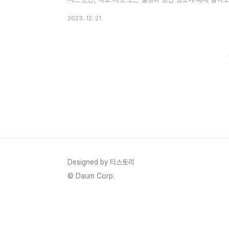
예매하기 수백 번 무대에 오르면서 살아있는 목소리를 전달
2023. 12. 21.
다해 노래하는 가수 이은미 님이 LIVER TOUR 녹턴 공
를 때 혼신에 힘을 다해 부르는 모습을 만나 실 수 있어요.
2024 이은미 전국투어 콘서트 NOCTURN 이제 곧 시작
Designed by 티스토리
© Daum Corp.