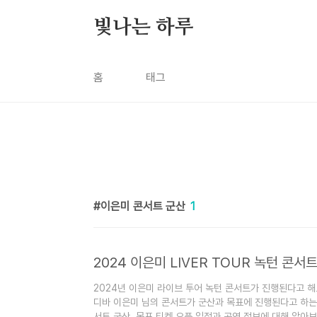
본문 바로가기
빛나는 하루
홈
태그
이은미 콘서트 군산
1
2024 이은미 LIVER TOUR 녹턴 콘서
2024년 이은미 라이브 투어 녹턴 콘서트가 진행된다고 해
디바 이은미 님의 콘서트가 군산과 목표에 진행된다고 하는데
서트 군산, 목표 티켓 오픈 일정과 공연 정보에 대해 알아보겠습