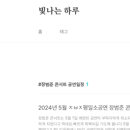
본문 바로가기
빛나는 하루
홈
태그
장범준 콘서트 공연일정
1
2024년 5월 ㅈㅂㅈ평일소공연 장범준 
장범준 콘서트는 5월 1일 예정된 공연이 부득이하게 취소
하게 되었다고 하네요.빠르게 회복되길 기도해 봅니다.5월 
행하다고 합니다5월에 나머지 공연일정은 어떻게 진행될까