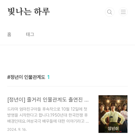
본문 바로가기
빛나는 하루
홈
태그
정년이 인물관계도
1
[정년이] 줄거리 인물관계도 출연진 몇부작 등장인물 원작
드라마 엄마친구아들 후속작으로 10월 12일에 첫
방영을 시작한다고 합니다.1950년대 한국전쟁 후
배경인데요.여성국극 배우들에 대한 이야기라고 합
니다.라미란 김태리 정은채 특별출연은 문소리 연기
2024. 9. 16.
를 잘하는 배우들이 섭외된 작품인데요.좋은 연기를