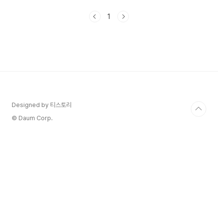
보여주기 위해 모두 열심히 준비했다고 해요 12부
작으로 제작되는데요.드라마 속에서 새로운 국극이
1
라는 장르를 볼 수 있어 기대됩니다.정년이 드라마
줄거리 출연진 등장인물 몇 부작 기본정보 인물관계
도에 대해서 정리해 보겠습니다. 1. 정년이 정보 정
년이 장르는 시대극, 성장, 음악 드라마입니다.정년
이 방송은 2024년 10월 12일 ~ 2024년 11월 17
일에 방영예정입니다.정년이 방송시간은 토요일, 일
요일 오후 9시 20분입니다.정년이 드라마 방송 횟
수는 12부..
Designed by 티스토리
© Daum Corp.