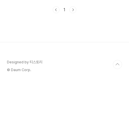
과 제자에서 남자로 다가오려는 준호의 플러팅을 혜
진은 잘 감당할 수 있을까요? 졸업 8회 줄거리 정리
1
해 보겠습니다. 1. 졸업 8회 줄거리 - 내 인내심은
바닥났어요준호와 혜진의 연애는 점점 깊어지는 것
같아요희원고반 개강으로 대치체이스에는 혜진의
입지가 점점 단단해지고 시우는 다음에 문학특강 해
달라고 말합니다.혜진은 아이들 밖에 모른다고 말합
니다. 오랫동안 어른 행사하고 살았다고 말합니다.
내 또래 여자들이 무슨 주제를 하는지 모른다고 말
합니다. 삽질한다고 말합니..
Designed by 티스토리
© Daum Corp.