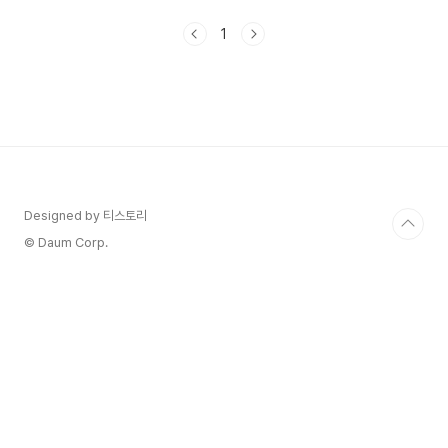
요비밀은 없어의 소재가 거짓말을 못하게 된 프리랜
서 아나운서 이야기인 것 같은데요이 드라마를 보면
1
라이어라이어 짐캐리가 생각이 날 것 같아요솔직하
면 솔직할수록 커지는 짐캐리의 눈빛처럼 고경표의
새로운 솔직함의 표현방법을 재미있게 볼 수 있을
것 같아요비밀은 없어 줄거리와 등장인물 출연진에
대해 정리해 보겠습니다. 비밀은 없어 3회 4회 줄
거리 온 작가 앞에서는 괜찮아요비밀은 없어라는 드
라마 어른들을 위한 동화라는 생각이 들었습니다.구
원이라는 아이가 기백에게 말하죠..
Designed by 티스토리
© Daum Corp.