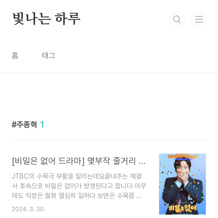
본문 바로가기
빛나는 하루
홈
태그
주종혁
1
[비밀은 없어 드라마] 몇부작 줄거리 인물관계도 등장인물 출연진
JTBC의 수목극 부활을 알리는데요끝내주는 해결
사 후속으로 비밀은 없어가 방영된다고 합니다.아무
래도 직장은 월화 열심히 일하다 보면은 수목쯤 힘
들 때죠그럴 때 웃을 수 있는 드라마가 방영된다면
2024. 3. 30.
그것도 신나는 일중에 하나 일 거라는 생각이 들어