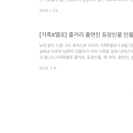
작에 돌입하는데요그 속에 다양한 피디와 작가 다양한 사람
2025. 1. 23.
리 출연진 등장인물 몇 부작 기본정보 인물관계도에 대해서 
킥킥 드라마 장르는 시트콤 오피스 드라마입니다.킥킥킥킥 드라
3월 13일에 방영예정입니다.킥킥킥킥 드라마 방송시간은 수
킥 드라마 방송 ..
[가족X멜로] 줄거리 출연진 등장인물 인
낮과 밤이 다른 그녀 후속으로 드라마 가족X멜로가 8월 
실패로 이혼한 남편이 건물주가 되어 가족들 앞에 나타난
고 합니다.가족X멜로 줄거리, 등장인물, 몇 부작, 출연진,
X멜로 줄거리 사업병 맡기였던 아빠가 결국 가게에 집까지
2024. 7. 8.
요11년 전 사업실패로 가족에게 버림받았던 아빠가 가족이
라고 합니다.불완전한 인간들이 가족으로 만나 완전한 사랑
후속작 정숙한 세일즈 줄거리 인물관계도 출연진 보러 가기
몇부작 등장인물 ..