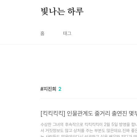
본문 바로가기
빛나는 하루
홈
태그
지진희
2
[킥킥킥킥] 인물관계도 줄거리 출연진 몇
수상한 그녀의 후속작으로 킥킥킥킥이 2월 5일 방영을 합
서 거짓정보도 많고 상처를 주는 부분도 많은데요.진짜 좋
는 사람들도 많은데요다시 성공하고 싶은 배우와 피디가 만