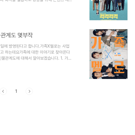
들을 만나게 될 것 같습니다.킥킥킥킥 줄거
정리해 보겠습니다. 1. 킥킥킥킥 정보 킥킥
마 방송은 2025년 2월 5일 ~ 2025년
요일, 목요일 오후 9시 50분입니다.킥킥킥
물관계도 몇부작
10일에 방영된다고 합니다.가족X멜로는 사업
다고 하는데요가족에 대한 이야기로 찾아온다
 인물관계도에 대해서 알아보겠습니다. 1. 가족
 말아먹었던 아빠가 세 가족 앞에 나타나는데
 사는 빌라의 건물주가 되어 나타나는 이야기
을 꿈꾸는 이야기라고 합니다. - 가족x멜로
 [정숙한 세일즈] 줄거리 인물관계도 출연진
1