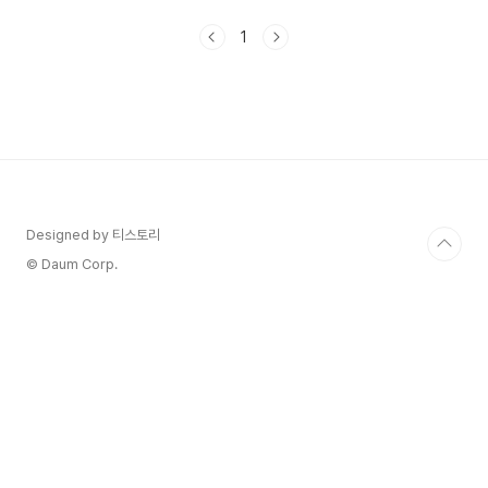
가 되면서 새로운 빌런들이 수면 위로 올라오는 것
같아요. 이인의 어머니와 어머니의 오라비 박종환이
1
새로운 세력의 힘이 될 것 같고 또 다른 인물이 새로
운 빌런의 모습을 보일 것 같아요. 4회와 5회 줄거
리를 정리해 보았습니다. 세작, 매혹된 자들 6회 7
회 줄거리 복수와 진실 사이 다시보기 세작, 매혹된
자들 이인(조정석) 왜 이렇게 연기를 잘하는 거죠 마
지막 엔딩보다 숨이 멈추는 줄 알았어요. 고도의 심
리전을 벌리는데 이인 무슨 생각으로 희수(몽우)를
몰아가는..
Designed by 티스토리
© Daum Corp.