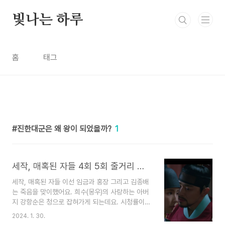
본문 바로가기
빛나는 하루
홈
태그
진한대군은 왜 왕이 되었을까?
1
세작, 매혹된 자들 4회 5회 줄거리 다시 만난 몽우와 이인 그리고 새로운 빌런
세작, 매혹된 자들 이선 임금과 홍장 그리고 김종배
는 죽음을 맞이했어요. 희수(몽우)의 사랑하는 아버
지 강항순은 청으로 잡혀가게 되는데요. 시청률이
6%로 올라갔는데요. 연기도 잘하지만 스토리가 탄
2024. 1. 30.
탄해서 보면서 좀 많이 놀랐어요. 빌런들이 물갈이