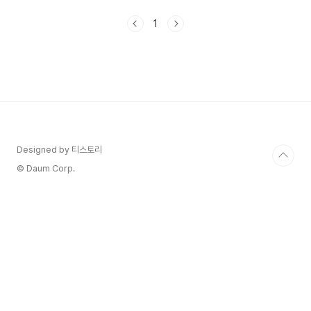
는 베카 (안나 켄드릭 분)가 학교에서 신입생으로 시
작하면서 개막합니다. 베카는 DJ가 되고 싶어하는
1
음악적 재능을 가진 학생이지만, 그녀의 아버지가
교수로 있어서 억지로 바든벨대학에 입학하게 되고
처음에는 학교 생활에 별로 관심이 없던 베카지만,
그녀의 노래 재능을 본 친구 클로이 (브리타니 스노
우 분)가 그녀를 자신이 속한 여성 아카펠라 그룹
'The Barden Bellas'에 가입시키려고 합니다. 베
카는 처음에 거부하지만 결국 'The Barden Be..
Designed by 티스토리
© Daum Corp.