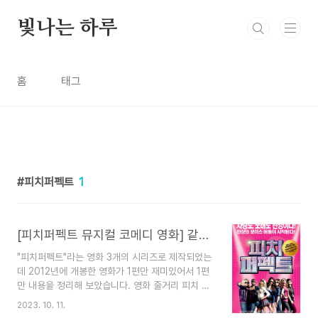
본문 바로가기
빛나는 하루
홈
태그
피치퍼펙트
1
[피치퍼펙트 뮤지컬 코메디 영화] 같은 마음으로 노래하는 이야기
"피치퍼펙트"라는 영화 3개의 시리즈로 제작되었는
데 2012년에 개봉한 영화가 1편만 재미있어서 1편
만 내용을 정리해 보았습니다. 영화 줄거리 피치 퍼
펙트 뮤지컬 코미디 영화로, 여성 아카펠라 그룹의
2023. 10. 11.
경연 대회를 중심으로 한 이야기를 다룹니다. 영화