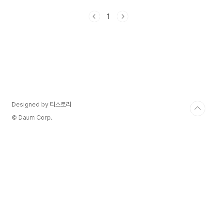
이 예매하기 1) 판매기간: 23년 11월 27일 ~ 23년
12월 3일까지입니다. 2) 탑승기간 : 24년 1월 1일
1
~ 24년 3월 30일까지입니다. - 티웨이 항공 블랙
프라이데이에 특가는 다음과 같습니다. 3) 이벤트
전용 특가는 다음과 같습니다. - 유류할증료와 공항
세를 포함한 1인 편도 총액 기준입니다. - 인천~사
이판 15만 8240원, 인천~괌 16만 9940원, 인천
~호찌민 14만 9800원, 인천~비엔티안 16만 310
원 - 인천~코타키나발루 13만 ..
Designed by 티스토리
© Daum Corp.