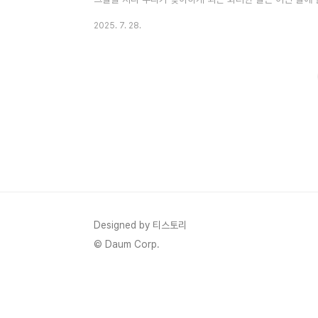
같습니다.화려한 날들 출연진 등장인물 몇 부작 기본정보 인
2025. 7. 28.
화려한 날들 정보 화려한 날들 드라마 장르는 가족, 로맨
2025년 8월 9일 ~ 2026년 1월 25일에 방영예정입니
일 오후 8시 ~ 9시 20분입니다.화려한 날들 드라마 방
널..
Designed by 티스토리
© Daum Corp.