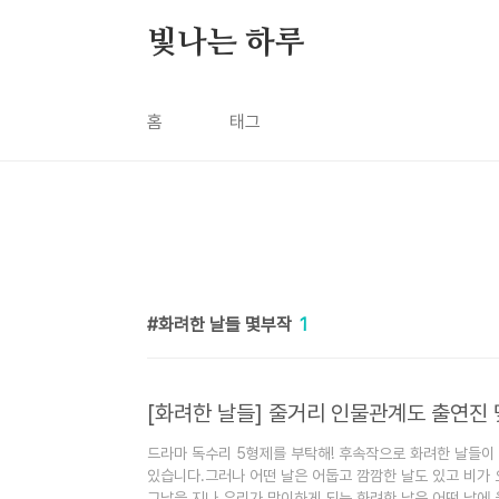
본문 바로가기
빛나는 하루
홈
태그
화려한 날들 몇부작
1
[화려한 날들] 줄거리 인물관계도 출연진
드라마 독수리 5형제를 부탁해! 후속작으로 화려한 날들이
있습니다.그러나 어떤 날은 어둡고 깜깜한 날도 있고 비가 
그날을 지나 우리가 맞이하게 되는 화려한 날은 어떤 날에 