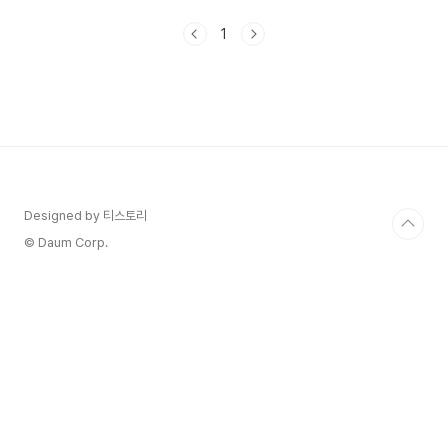
당 1인당 최대 4매까지 예매가 가능하다고 합니다.
2023 커피소년의 꿈다방 이야기 공연 금액 커피소
1
년의 콘서트 금액은 다음과 같습니다. - 전석
66,000원 커피소년의 꿈다방 이야기 콘서트 장소
와 일정 커피소년의 꿈다방 이야기 콘서트 장소와
일정은 다음과 같습니다. 기간 장소 2023년 12월
16일 토요일 오후 6시 서울특별시 마포구 잔다리로
59 슬로우로켓건물 지하 1층 가온스테이지 2023
년 12월 17일 일요일 오후 6시 서울특별시 마포구
잔..
Designed by 티스토리
© Daum Corp.