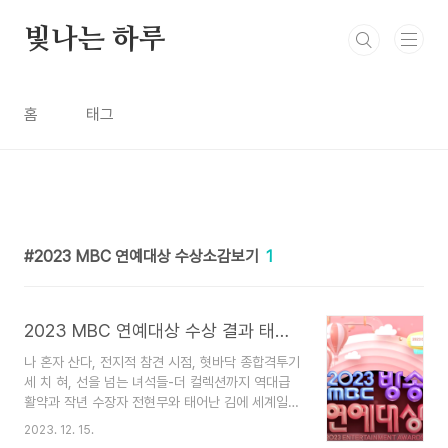
본문 바로가기
빛나는 하루
홈
태그
2023 MBC 연예대상 수상소감보기
1
2023 MBC 연예대상 수상 결과 태어난 김에 세계일주 기안84
나 혼자 산다, 전지적 참견 시점, 혓바닥 종합격투기
세 치 혀, 선을 넘는 녀석들-더 컬렉션까지 역대급
활약과 작년 수장자 전현무와 태어난 김에 세계일주
2, 먹술단, 나는 지금 화가 나있어 등에 출연한 덱스
2023. 12. 15.
와 옷소매 붉은 끝동, 열녀박 씨 계약결혼뎐에 출연