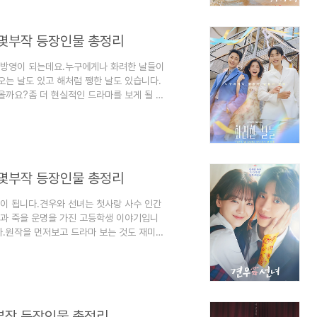
르는 판타지 로맨스 드라마입니다.첫, 사랑을 위
 몇부작 등장인물 총정리
 방영이 되는데요.누구에게나 화려한 날들이
오는 날도 있고 해처럼 쨍한 날도 있습니다.
올까요?좀 더 현실적인 드라마를 보게 될 것
물관계도에 대해서 정리해 보겠습니다. 1.
틱 드라마입니다.화려한 날들 드라마 방송은
다.화려한 날들 드라마 방송시간은 토요일, 일요
송 횟수는 50부작입니다화려한 날들 드라마 채
 몇부작 등장인물 총정리
영이 됩니다.견우와 선녀는 첫사랑 사수 인간
과 죽을 운명을 가진 고등학생 이야기입니
다.원작을 먼저보고 드라마 보는 것도 재미있
리 출연진 등장인물 몇 부작 기본정보 인물관
견우와 선녀 드라마 장르는 판타지 로맨스 드라
에 방영예정입니다.견우와 선녀 드라마 방송시
드라마 방송 횟수는 12부작입니다견우와 선녀
부작 등장인물 총정리