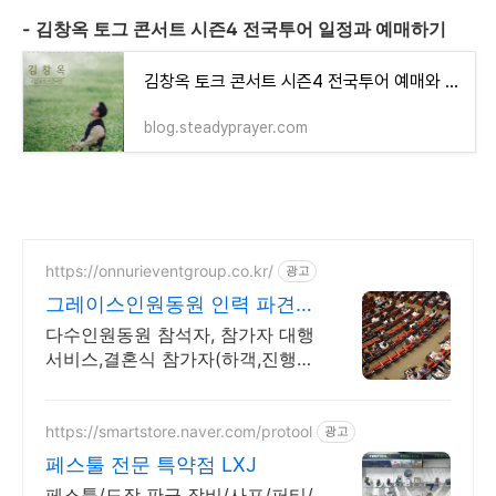
- 김창옥 토그 콘서트 시즌4 전국투어 일정과 예매하기
김창옥 토크 콘서트 시즌4 전국투어 예매와 일정
blog.steadyprayer.com
https://onnurieventgroup.co.kr/
광고
그레이스인원동원 인력 파견전
문업체.
다수인원동원 참석자, 참가자 대행
서비스,결혼식 참가자(하객,진행
등)지원 신속진행. 상담문의 대환
영! 고객만족과 신뢰를 최우선합니
다
https://smartstore.naver.com/protool
광고
페스툴 전문 특약점 LXJ
페스툴/도장 판금 장비/사포/퍼티/