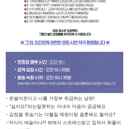
- 돈벌어온다고 나를 가정부 취급하는 남편!
- "싫어요!"라는말못하는 아내의 마음이 궁금해요
- 감정을 못숨기는 다혈질 예랑이랑 결혼해도 될까요?
-'자식이 벼슬이냐?! 밖에서 스트레스받고 집와서 화풀이