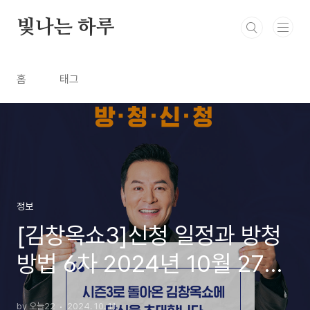
본문 바로가기
빛나는 하루
홈
태그
정보
[김창옥쇼3]신청 일정과 방청
방법 6차 2024년 10월 27일
까지
by 오늘22
2024. 10. 11.