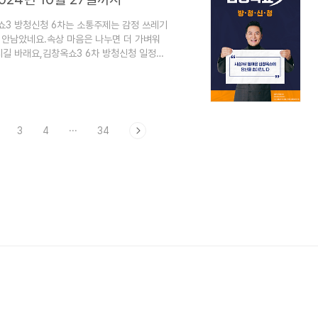
쇼3 방청신청 6차는 소통주제는 감정 쓰레기
도 안남았네요.속상 마음은 나누면 더 가벼워
시길 바래요,김창옥쇼3 6차 방청신청 일정과
청하기1) 김창옥쇼3 6차 방청신청하기-김창옥
니다. [김창옥쇼3]신청 일정과 방청 방법 7차
이 공개되었습니다.김창옥쇼3 방청신청 7차는
 폭로합니다입니다.가족을 생각하면 우리가
3
4
···
34