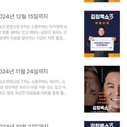
월 23일까지 [김창옥쇼3]신청 일정과..
024년 12월 15일까지
쇼3 방청신청 8차는 소통주제는 마지못해 산
 화를 낼때도 있고 때로는 감당이 못되는 인
 상대의 마음을 알아가는 시간이 되면 좋겠네
니다. 1. 김창옥쇼3 8차 방청신청하기1)
습니다.- 김창옥쇼 13차 2025년 2월
13차 2025년 2월 23일까지김창옥쇼3 방
주제는 나만 불편해? 와 타옥은 지옥이다입니
024년 11월 24일까지
3 방청신청 7차는 소통주제는 옥산타, 소
을 생각하면 우리가 마음 아픈 것도 있고 이
것도 많죠 속상한 마음들을 대화를 통해 풀어
방법에 대해서 알아보겠습니다. 1. 김창옥쇼3
12차 방청신청하기 2025년 2월 9일까
월 9일까지김창옥쇼3 방청 12차가 방청일정이
앙과 환장의 짝꿍입니다.내가 선택한 모든 것
024년 10월 27일까지