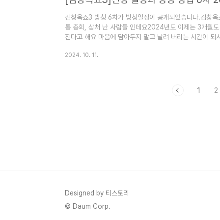
김창옥쇼3 방청 6차가 방청일정이 공개되었습니다.김창옥
통 총회, 상처 난 사람들 인데요2024년도 이제는 3개월
진다고 해요 마음에 담아두지 말고 날려 버리는 시간이 되
방법에 대해서 알아보겠습니다. 1. 김창옥쇼3 6차 방청신
2024. 10. 11.
쇼3 7차 방청신청하기 2024년 11월 24일까지 받고 있습
2024년 11월 24일까지김창옥쇼3 방청 7차가 방청일정
소통주제는 옥산타, 소원을 들어주세요, 내 가족의 비밀을
마음..
1
2
Designed by 티스토리
© Daum Corp.