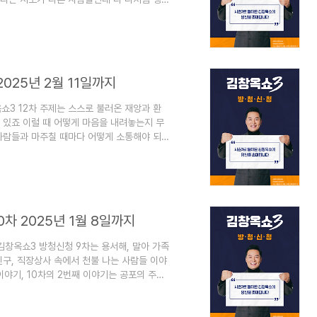
해하는 시간이 되면 좋을 것 같아요김창옥쇼
. 김창옥쇼3 13차 방청신청하기1) 김창옥쇼3
 김창옥쇼3 13차 신청기간 : 2025년 2월
: 2025년 2월 27일 목요일..
025년 2월 11일까지
쇼3 12차 주제는 스스로 불러온 재앙과 환
 있죠 이럴 때 어떻게 마음을 내려놓는지 무
사람들과 마주칠 때마다 어떻게 소통해야 되
정과 방법에 대해서 알아보겠습니다. 1. 김창
기김창옥쇼 3 12차가 마감되었습니다.김창옥
김창옥쇼3]신청 일정과 방청 방법 13차
이 공개되었습니다.김창옥쇼3 13차 주제는 나
0차 2025년 1월 8일까지
김창옥쇼3 방청신청 9차는 용서해, 말아 가족
구, 직장상사 속에서 천불 나는 사람들 이야
이야기, 10차의 2번째 이야기는 공포의 주둥
하는 이야기입니다.우리가 생각하지 못했던
아요김창옥쇼3 9차, 10차 방청신청 일정과
청신청하기1) 김창옥쇼3 9차 10차 11차 방