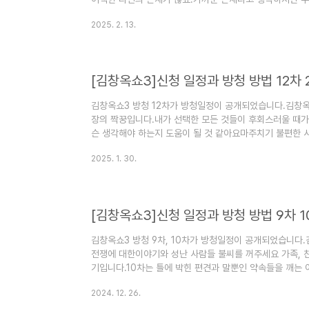
각하는 것에 집중된 것은 아닌지 상대를 이해하고 나를 이
2025. 2. 13.
3 13차 방청신청 일정과 방법에 대해서 알아보겠습니다. 1
13차 방청신청하기김창옥쇼3 13차 일정은 다음과 같습니다.-
12일 수요일~ 2월 23일 일요일- 김창옥쇼3 13차 당첨발표 
[김창옥쇼3]신청 일정과 방청 방법 12차 2
김창옥쇼3 방청 12차가 방청일정이 공개되었습니다.김창옥
장의 짝꿍입니다.내가 선택한 모든 것들이 후회스러울 때가
슨 생각해야 하는지 도움이 될 것 같아요마주치기 불편한 
는 좋은 조언을 볼 것 같아요김창옥쇼 3 12차 방청신청 일
2025. 1. 30.
옥쇼3 12차 방청신청하기1) 김창옥쇼3 12차 방청신청하
쇼 3 13차 방청 예매하러가기 2025년 2월 23일까지 [
2025년 2월 23일까지김창옥쇼3 방청 13차가 방청일정
만 ..
[김창옥쇼3]신청 일정과 방청 방법 9차 1
김창옥쇼3 방청 9차, 10차가 방청일정이 공개되었습니다.
전쟁에 대한이야기와 성난 사람들 불씨를 꺼주세요 가족, 친
기입니다.10차는 틀에 박힌 편견과 말뿐인 약속들을 깨는 
아리라는 주제인데요입을 열면 분노를 부르는 공주를 고발
2024. 12. 26.
것들을 새롭게 보고 이해하고 받아들이는 이야기가 될 것 같
방법에 대해서 알아보겠습니다. 1. 김창옥쇼3 9차 10차 방