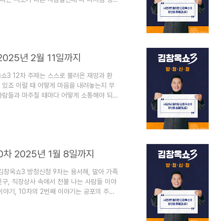
해하는 시간이 되면 좋을 것 같아요김창옥쇼
. 김창옥쇼3 13차 방청신청하기1) 김창옥쇼3
 김창옥쇼3 13차 신청기간 : 2025년 2월
: 2025년 2월 27일 목요일..
025년 2월 11일까지
쇼3 12차 주제는 스스로 불러온 재앙과 환
 있죠 이럴 때 어떻게 마음을 내려놓는지 무
사람들과 마주칠 때마다 어떻게 소통해야 되
정과 방법에 대해서 알아보겠습니다. 1. 김창
기김창옥쇼 3 12차가 마감되었습니다.김창옥
김창옥쇼3]신청 일정과 방청 방법 13차
이 공개되었습니다.김창옥쇼3 13차 주제는 나
0차 2025년 1월 8일까지
김창옥쇼3 방청신청 9차는 용서해, 말아 가족
구, 직장상사 속에서 천불 나는 사람들 이야
이야기, 10차의 2번째 이야기는 공포의 주둥
하는 이야기입니다.우리가 생각하지 못했던
아요김창옥쇼3 9차, 10차 방청신청 일정과
청신청하기1) 김창옥쇼3 9차 10차 11차 방