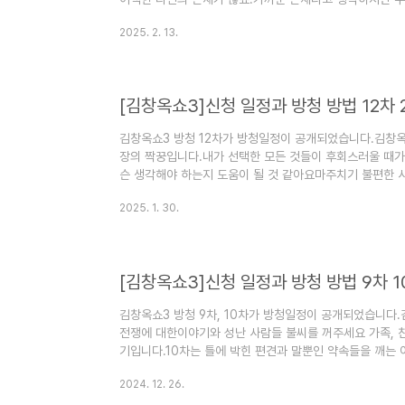
각하는 것에 집중된 것은 아닌지 상대를 이해하고 나를 이
2025. 2. 13.
3 13차 방청신청 일정과 방법에 대해서 알아보겠습니다. 1
13차 방청신청하기김창옥쇼3 13차 일정은 다음과 같습니다.-
12일 수요일~ 2월 23일 일요일- 김창옥쇼3 13차 당첨발표 
[김창옥쇼3]신청 일정과 방청 방법 12차 2
김창옥쇼3 방청 12차가 방청일정이 공개되었습니다.김창옥
장의 짝꿍입니다.내가 선택한 모든 것들이 후회스러울 때가
슨 생각해야 하는지 도움이 될 것 같아요마주치기 불편한 
는 좋은 조언을 볼 것 같아요김창옥쇼 3 12차 방청신청 일
2025. 1. 30.
옥쇼3 12차 방청신청하기1) 김창옥쇼3 12차 방청신청하
쇼 3 13차 방청 예매하러가기 2025년 2월 23일까지 [
2025년 2월 23일까지김창옥쇼3 방청 13차가 방청일정
만 ..
[김창옥쇼3]신청 일정과 방청 방법 9차 1
김창옥쇼3 방청 9차, 10차가 방청일정이 공개되었습니다.
전쟁에 대한이야기와 성난 사람들 불씨를 꺼주세요 가족, 친
기입니다.10차는 틀에 박힌 편견과 말뿐인 약속들을 깨는 
아리라는 주제인데요입을 열면 분노를 부르는 공주를 고발
2024. 12. 26.
것들을 새롭게 보고 이해하고 받아들이는 이야기가 될 것 같
방법에 대해서 알아보겠습니다. 1. 김창옥쇼3 9차 10차 방