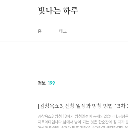
본문 바로가기
빛나는 하루
홈
태그
정보
199
[김창옥쇼3]신청 일정과 방청 방법 13차 
김창옥쇼3 방청 13차가 방청일정이 공개되었습니다.김창옥쇼
지옥이다입니다.님에서 남이 되는 것은 한순간이 될 때가 참
어색한 타인의 존재가 많죠.가까운 존재라고 생각하지만 우