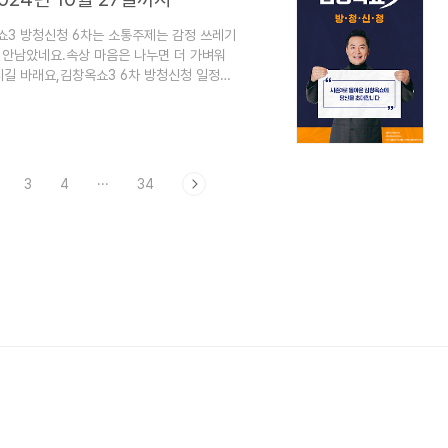
쇼3 방청신청 6차는 소통주제는 감정 쓰레기
도 안남았네요.속상 마음은 나누면 더 가벼워
시길 바래요,김창옥쇼3 6차 방청신청 일정과
청하기1) 김창옥쇼3 6차 방청신청하기-김창옥
니다. [김창옥쇼3]신청 일정과 방청 방법 7차
이 공개되었습니다.김창옥쇼3 방청신청 7차는
 폭로합니다입니다.가족을 생각하면 우리가
3
4
···
34