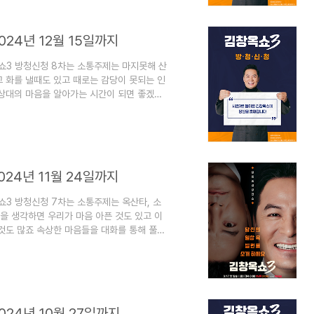
월 23일까지 [김창옥쇼3]신청 일정과..
024년 12월 15일까지
쇼3 방청신청 8차는 소통주제는 마지못해 산
 화를 낼때도 있고 때로는 감당이 못되는 인
 상대의 마음을 알아가는 시간이 되면 좋겠네
니다. 1. 김창옥쇼3 8차 방청신청하기1)
습니다.- 김창옥쇼 13차 2025년 2월
13차 2025년 2월 23일까지김창옥쇼3 방
주제는 나만 불편해? 와 타옥은 지옥이다입니
024년 11월 24일까지
3 방청신청 7차는 소통주제는 옥산타, 소
을 생각하면 우리가 마음 아픈 것도 있고 이
것도 많죠 속상한 마음들을 대화를 통해 풀어
방법에 대해서 알아보겠습니다. 1. 김창옥쇼3
12차 방청신청하기 2025년 2월 9일까
월 9일까지김창옥쇼3 방청 12차가 방청일정이
앙과 환장의 짝꿍입니다.내가 선택한 모든 것
024년 10월 27일까지