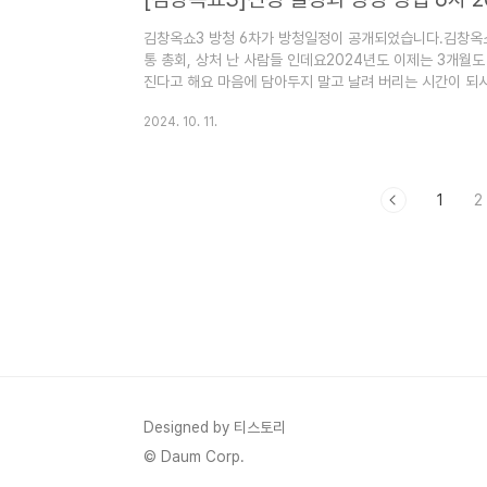
김창옥쇼3 방청 6차가 방청일정이 공개되었습니다.김창옥
통 총회, 상처 난 사람들 인데요2024년도 이제는 3개월
진다고 해요 마음에 담아두지 말고 날려 버리는 시간이 되
방법에 대해서 알아보겠습니다. 1. 김창옥쇼3 6차 방청신
2024. 10. 11.
쇼3 7차 방청신청하기 2024년 11월 24일까지 받고 있습
2024년 11월 24일까지김창옥쇼3 방청 7차가 방청일정
소통주제는 옥산타, 소원을 들어주세요, 내 가족의 비밀을
마음..
1
2
Designed by 티스토리
© Daum Corp.