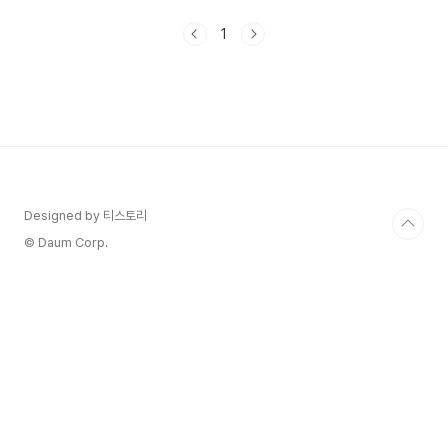
간이 되시길 바래요,김창옥쇼3 6차 방청신청 일정
과 방법에 대해서 알아보겠습니다. 1. 김창옥쇼3 6
1
차 방청신청하기1) 김창옥쇼3 6차 방청신청하기-김
창옥쇼3 7차 방청신청하기 2024년 11월 24일까
지 받고 있습니다. [김창옥쇼3]신청 일정과 방청 방
법 7차 2024년 11월 24일까지김창옥쇼3 방청 7
차가 방청일정이 공개되었습니다.김창옥쇼3 방청신
청 7차는 소통주제는 옥산타, 소원을 들어주세요,
내 가족의 비밀을 폭로합니다입니다.가족을 생각하
면 우리가 마음..
Designed by 티스토리
© Daum Corp.