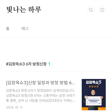
본문 바로가기
빛나는 하루
홈
태그
김창옥쇼3 6차 방청신청
1
[김창옥쇼3]신청 일정과 방청 방법 6차 2024년 10월 27일까지
김창옥쇼3 방청 6차가 방청일정이 공개되었습니다.
김창옥쇼3 방청신청 6차는 소통주제는 감정 쓰레기
통 총회, 상처 난 사람들 인데요2024년도 이제는
3개월도 안남았네요.속상 마음은 나누면 더 가벼워
2024. 10. 11.
진다고 해요 마음에 담아두지 말고 날려 버리는 시