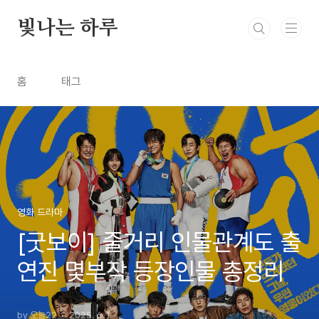
본문 바로가기
빛나는 하루
홈
태그
영화 드라마
[굿보이] 줄거리 인물관계도 출
연진 몇부작 등장인물 총정리
by 오늘22
2025. 6. 1.