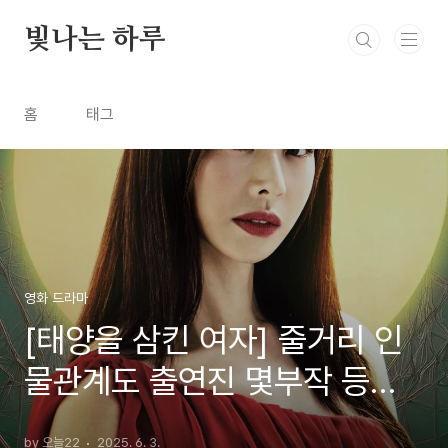
본문 바로가기
빛나는 하루
홈
태그
영화 드라마
[태양을 삼킨 여자] 줄거리 인
물관계도 출연진 몇부작 등장
인물 총정리
by 오늘22
2025. 6. 3.