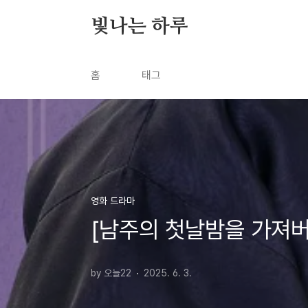
본문 바로가기
빛나는 하루
홈
태그
영화 드라마
[남주의 첫날밤을 가져
by 오늘22
2025. 6. 3.