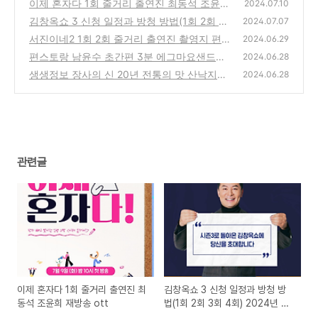
이제 혼자다 1회 줄거리 출연진 최동석 조윤희
2024.07.10
재방송 ott
김창옥쇼 3 신청 일정과 방청 방법(1회 2회 3
(0)
2024.07.07
회 4회) 2024년 7월
서진이네2 1회 2회 줄거리 출연진 촬영지 편성
(0)
2024.06.29
표 ott
편스토랑 남윤수 초간편 3분 에그마요샌드위
(0)
2024.06.28
치 만들기
생생정보 장사의 신 20년 전통의 맛 산낙지볶
(0)
2024.06.28
음
(0)
관련글
이제 혼자다 1회 줄거리 출연진 최
김창옥쇼 3 신청 일정과 방청 방
동석 조윤희 재방송 ott
법(1회 2회 3회 4회) 2024년 7
월