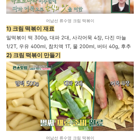
어남선 류수영 크림 떡볶이
1) 크림 떡볶이 재료
밀떡볶이 떡 300g, 대파 2대, 사각어묵 4장, 다진 마늘
1/2T, 우유 400ml, 참치액 1T, 물 200ml, 버터 40g, 후추
2) 크림 떡볶이 만들기
어남선 류수영 크림 떡볶이