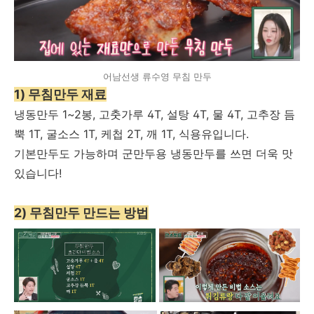
어남선생 류수영 무침 만두
1) 무침만두 재료
냉동만두 1~2봉, 고춧가루 4T, 설탕 4T, 물 4T, 고추장 듬
뿍 1T, 굴소스 1T, 케첩 2T, 깨 1T, 식용유입니다.
기본만두도 가능하며 군만두용 냉동만두를 쓰면 더욱 맛
있습니다!
2) 무침만두 만드는 방법