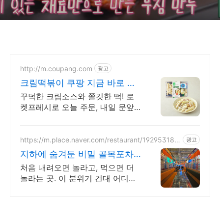
http://m.coupang.com
광고
크림떡볶이 쿠팡 지금 바로 맛
보세요!
꾸덕한 크림소스와 쫄깃한 떡! 로
켓프레시로 오늘 주문, 내일 문앞
도착. 와우 무료배송, 30일 반품,
5% 캐시적립! 크림떡볶이 밀키트
혜택.
https://m.place.naver.com/restaurant/192953189
광고
5
지하에 숨겨둔 비밀 골목포차
분위기 미쳤다는 그곳
처음 내려오면 놀라고, 먹으면 더
놀라는 곳. 이 분위기 건대 어디에
도 없다.