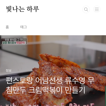
본문 바로가기
빛나는 하루
홈
태그
정보
편스토랑 어남선생 류수영 무
침만두 크림떡볶이 만들기
by 오늘22
2024. 7. 6.