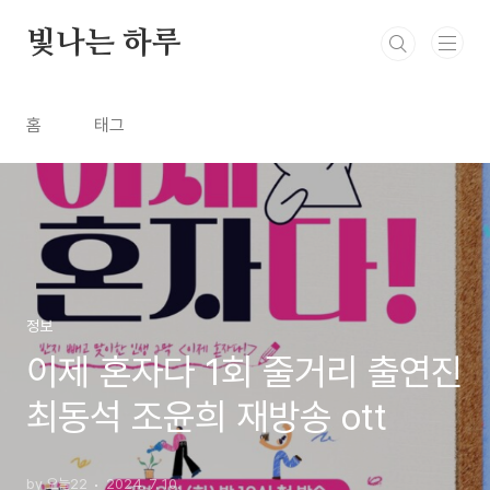
본문 바로가기
빛나는 하루
홈
태그
정보
이제 혼자다 1회 줄거리 출연진
최동석 조윤희 재방송 ott
by 오늘22
2024. 7. 10.