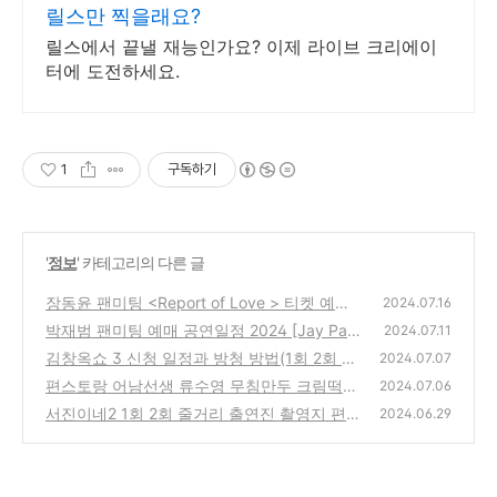
릴스만 찍을래요?
릴스에서 끝낼 재능인가요? 이제 라이브 크리에이
터에 도전하세요.
1
구독하기
'
정보
' 카테고리의 다른 글
장동윤 팬미팅 <Report of Love >​ 티켓 예매
2024.07.16
공연 일정
박재범 팬미팅 예매 공연일정 2024 [Jay Park
(0)
2024.07.11
Season 3: Dedicated 2 U］
김창옥쇼 3 신청 일정과 방청 방법(1회 2회 3
(0)
2024.07.07
회 4회) 2024년 7월
편스토랑 어남선생 류수영 무침만두 크림떡볶
(0)
2024.07.06
이 만들기
서진이네2 1회 2회 줄거리 출연진 촬영지 편성
(0)
2024.06.29
표 ott
(0)