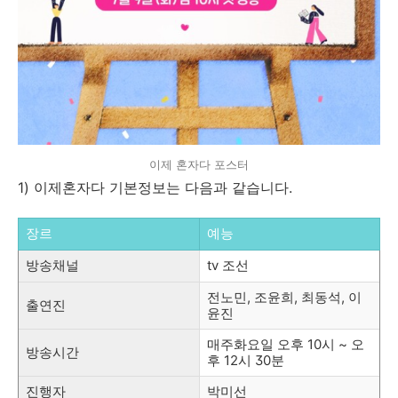
이제 혼자다 포스터
1) 이제혼자다 기본정보는 다음과 같습니다.
장르
예능
방송채널
tv 조선
전노민, 조윤희, 최동석, 이
출연진
윤진
매주화요일 오후 10시 ~ 오
방송시간
후 12시 30분
진행자
박미선