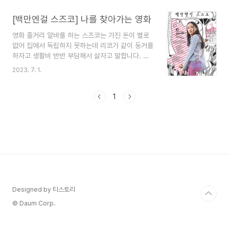
1981년 제1차 세계 대전 말 뉴올리언스에서 태어났
으며 어머니는 벤자민을 낳다가 돌아가셨고 아버지
[백만엔걸 스즈코] 나를 찾아가는 영화
는 80세의 외모의 가진 사내아이의 모습을 보고 놀
영화 줄거리 알바를 하는 스즈코는 가진 돈이 별로
란 나머지 양로원에 아이 두고 도망치게 됩니다. 벤
없어 집에서 독립하지 못하는데 리코가 같이 동거를
자민은 양로원밖에 세상에 대해서 궁금해합니다. 7
하자고 생활비 반반 부담해서 살자고 말합니다. 그
살에 되던 해 벤자민은 배를 타기 시작합니다. 무엇
래서 스즈코는 리코의 말을 믿고 집을 계약을 합니
을 해도 즐거웠습니다. 데이지가 찾아오는 날이 즐
2023. 7. 1.
다. 커피숖에 도착하자 리코는 남자친구 타케시에게
거웠던 벤자민은 푸른 눈동자의 그녀를 좋아합니다.
전화합니다. 집 계약했다고 타케시는 그럼 그 집에
그녀는 발레리나 되기 위해 또 인생을 열심히 살아
먼저 들어간다고 하고 3명의 함께 살게 된다는 걸
1
갑니다. 그런 그녀와의 엇갈린..
스즈코는 알게 됩니다. 스즈코의 동생은 이사를 잘
하라고 응원해 주고 이사를 했더니 리코가 없고 타
케시는 리코와 헤어졌다고 말합니다. 당황한 스즈코
는 계약을 취소할 수 없어서 열심히 살려고 합니다.
길에 울고 있는 고양이를 집에 잠시 두었는데 잠시
나갔다 온 사이 타케시는 고양이를 다시 버리고 화
가 난 스즈코는 타케시의 물건을 버리게 되고 스즈
코는 그 일로 전과자가..
Designed by 티스토리
© Daum Corp.