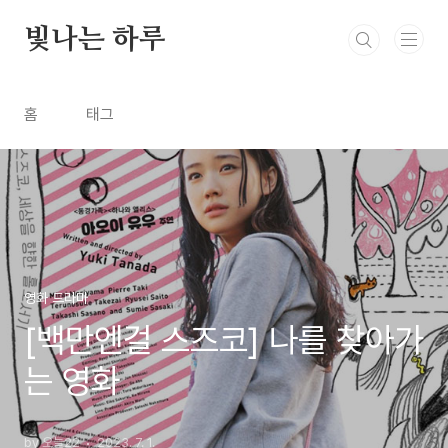
본문 바로가기
빛나는 하루
홈
태그
영화 드라마
[백만엔걸 스즈코] 나를 찾아가
는 영화
by 오늘22
2023. 7. 1.