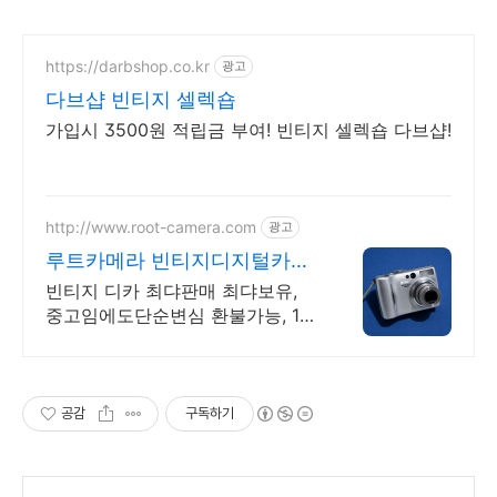
https://darbshop.co.kr
광고
다브샵 빈티지 셀렉숍
가입시 3500원 적립금 부여! 빈티지 셀렉숍 다브샵!
http://www.root-camera.com
광고
루트카메라 빈티지디지털카메
라 빈티지 디카 디지털카메라
빈티지 디카 최댜판매 최댜보유,
중고임에도단순변심 환불가능, 1개
월무상A/S 누적리뷰수 2000건 이
상, 회원가입 시 적립금 5,000원
공감
구독하기